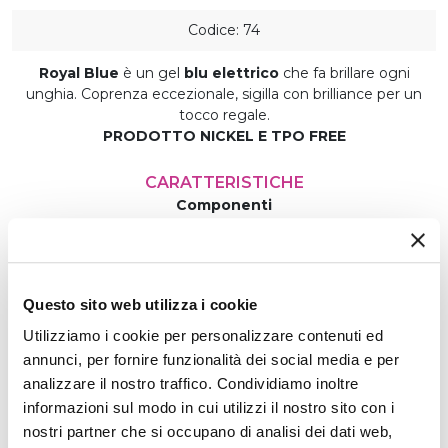
Codice: 74
Royal Blue
è un gel
blu elettrico
che fa brillare ogni
unghia. Coprenza eccezionale, sigilla con brilliance per un
tocco regale.
PRODOTTO NICKEL
E TPO
FREE
CARATTERISTICHE
Componenti
TPO Free
Confezione
5 ml
Questo sito web utilizza i cookie
Modalità di Applicazione
Applicare in modo uniforme
Utilizziamo i cookie per personalizzare contenuti ed
Produzione
annunci, per fornire funzionalità dei social media e per
Made in Italy
analizzare il nostro traffico. Condividiamo inoltre
Tempi di Polimerizzazione
informazioni sul modo in cui utilizzi il nostro sito con i
120 sec. in Lampada UV - 60 sec. in Lampada LED
nostri partner che si occupano di analisi dei dati web,