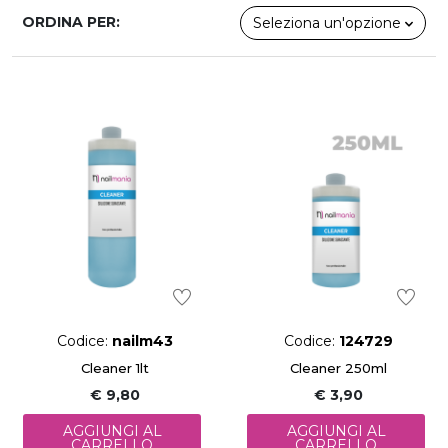
ORDINA PER:
Seleziona un'opzione
Codice:
nailm43
Codice:
124729
Cleaner 1lt
Cleaner 250ml
€ 9,80
€ 3,90
AGGIUNGI AL
AGGIUNGI AL
CARRELLO
CARRELLO