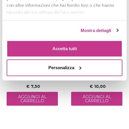
con altre informazioni che hai fornito loro o che hanno
raccolto dal tuo utilizzo dei loro servizi.
Mostra dettagli
Accetta tutti
Personalizza
Codice:
gaya30
Codice:
gaya832
Antisept 250ml
Solvente Profumato 1lt
€ 7,50
€ 10,00
AGGIUNGI AL
AGGIUNGI AL
CARRELLO
CARRELLO