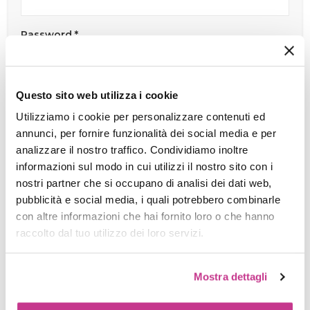
Password *
Min 8 carratteri, alfa-numerici, almeno una lettera maiuscola o
Questo sito web utilizza i cookie
minuscola, e un simbolo.
Nome *
Utilizziamo i cookie per personalizzare contenuti ed
annunci, per fornire funzionalità dei social media e per
analizzare il nostro traffico. Condividiamo inoltre
informazioni sul modo in cui utilizzi il nostro sito con i
Cognome *
nostri partner che si occupano di analisi dei dati web,
pubblicità e social media, i quali potrebbero combinarle
con altre informazioni che hai fornito loro o che hanno
raccolto dal tuo utilizzo dei loro servizi.
Dichiaro di aver preso visione della
Privacy Policy
e,
con l'invio della mia richiesta, di acconsentire
Mostra dettagli
espressamente alla trasmissione dei dati in essa
contenuti *