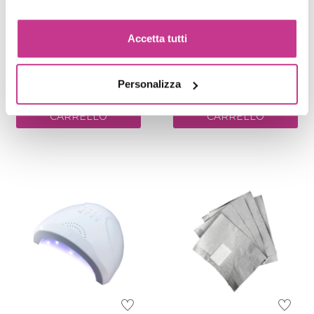
Accetta tutti
Codice:
gaya30
Codice:
gaya221
Antisept 250ml
Solvente Profumato 250ml
€ 7,50
€ 3,90
Personalizza
AGGIUNGI AL
AGGIUNGI AL
CARRELLO
CARRELLO