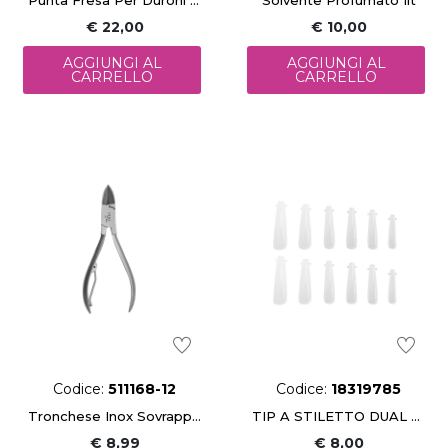
€ 22,00
€ 10,00
AGGIUNGI AL
AGGIUNGI AL
CARRELLO
CARRELLO
Codice:
511168-12
Codice:
18319785
Tronchese Inox Sovrapposta 12Cm
TIP A STILETTO DUAL FORM 120 PZ
€ 8,99
€ 8,00