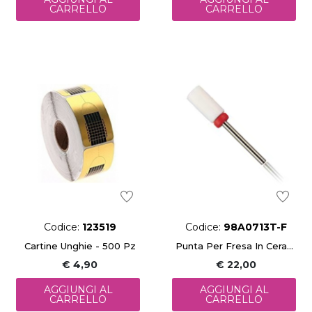
CARRELLO
CARRELLO
Codice:
123519
Codice:
98A0713T-F
Cartine Unghie - 500 Pz
Punta Per Fresa In Ceramica Fine (6,6x13 Mm)
€ 4,90
€ 22,00
AGGIUNGI AL
AGGIUNGI AL
CARRELLO
CARRELLO