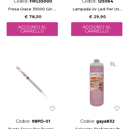
Codice:
FRG35000
Codice:
125064
Fresa Grace 35000 Giri 65W
Lampada Uv Led Per Unghie 54W
€ 78,50
€ 29,90
AGGIUNGI AL
AGGIUNGI AL
CARRELLO
CARRELLO
Codice:
98PD-01
Codice:
gaya832
Punta Fresa Per Duroni (2,3X6Mm)
Solvente Profumato 1lt