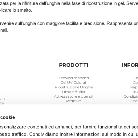
zzata per la rifinitura dell'unghia nella fase di ricostruzione in gel. Ser
licare lo smalto.
rvenire sull'unghia con maggiore facilità e precisione. Rappresenta u
nali.
PRODOTTI
INFO
Semipermanenti
Ch
Gel UV Colorati
Co
Ricostruzione Unghie
Mapp
Lime e Buffer
Il m
Attrezzature e Utensili
Condizio
cura
Pedicure
Cook
ste
Colori Unghie Primaverili
Informa
 cookie
rsonalizzare contenuti ed annunci, per fornire funzionalità dei soc
stro traffico. Condividiamo inoltre informazioni sul modo in cui uti