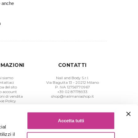
ve anche
n
RMAZIONI
CONTATTI
i siamo
Nail and Body S.r.l.
ntattaci
Via Bagutta 13 - 20212 Milano
a del sito
P. IVA 12756770967
io account
+39 02 87178933
ni di vendita
shop@nailmaniashop.it
ie Policy
tiva Privacy
Accetta tutti
ial
lizzi il