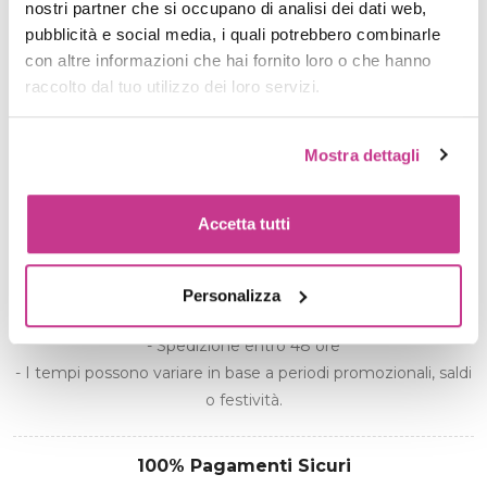
nostri partner che si occupano di analisi dei dati web,
pubblicità e social media, i quali potrebbero combinarle
Quantità
con altre informazioni che hai fornito loro o che hanno
raccolto dal tuo utilizzo dei loro servizi.
Mostra dettagli
AGGIUNGI AL CARRELLO
Accetta tutti
Spedizione gratuita per ordini superiori a 39€
Personalizza
Informazioni Di Spedizione
- Spedizione entro 48 ore
- I tempi possono variare in base a periodi promozionali, saldi
o festività.
100% Pagamenti Sicuri