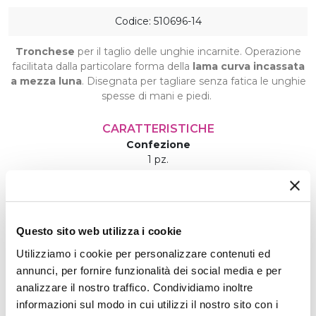
Codice: 510696-14
Tronchese
per il taglio delle unghie incarnite. Operazione
facilitata dalla particolare forma della
lama curva incassata
a mezza luna
. Disegnata per tagliare senza fatica le unghie
spesse di mani e piedi.
CARATTERISTICHE
Confezione
1 pz.
Materiale
Acciaio Inox
Produzione
Disegnato in Italia e realizzato in Paesi extra UE
Questo sito web utilizza i cookie
Utilizzo
Utilizziamo i cookie per personalizzare contenuti ed
Prodotto per uso professionale
annunci, per fornire funzionalità dei social media e per
analizzare il nostro traffico. Condividiamo inoltre
€ 16,99
informazioni sul modo in cui utilizzi il nostro sito con i