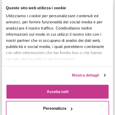
Nude Pink Gel Color 5ml
Orange Gel Color 5ml
Questo sito web utilizza i cookie
€ 4,99
€ 4,99
Utilizziamo i cookie per personalizzare contenuti ed
AGGIUNGI AL
AGGIUNGI AL
CARRELLO
CARRELLO
annunci, per fornire funzionalità dei social media e per
analizzare il nostro traffico. Condividiamo inoltre
informazioni sul modo in cui utilizzi il nostro sito con i
nostri partner che si occupano di analisi dei dati web,
pubblicità e social media, i quali potrebbero combinarle
con altre informazioni che hai fornito loro o che hanno
raccolto dal tuo utilizzo dei loro servizi.
Mostra dettagli
Accetta tutti
Codice:
67
Codice:
76
Personalizza
Light Grey Gel Color 5ml
Gazpacho Gel Color 5ml