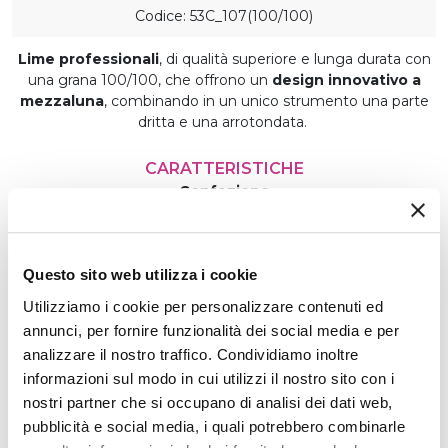
Codice: 53C_107(100/100)
Lime professionali
, di qualità superiore e lunga durata con
una grana 100/100, che offrono un
design innovativo a
mezzaluna
, combinando in un unico strumento una parte
dritta e una arrotondata.
CARATTERISTICHE
Confezione
1 pz.
Produzione
Realizzato da Paesi extra UE
Questo sito web utilizza i cookie
Utilizzo
Utilizziamo i cookie per personalizzare contenuti ed
Prodotto per uso professionale
annunci, per fornire funzionalità dei social media e per
analizzare il nostro traffico. Condividiamo inoltre
€ 0,95
informazioni sul modo in cui utilizzi il nostro sito con i
nostri partner che si occupano di analisi dei dati web,
pubblicità e social media, i quali potrebbero combinarle
Quantità