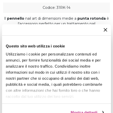
Codice: 31RK-14
Il
pennello
nail art di dimensioni medie a
punta rotonda
è
l'accessorio perfetto per un trattamento nail
impeccabile.
Presenta setole sottili e robuste, ideali per
creare linee precise e dettagliate.
CARATTERISTICHE
Questo sito web utilizza i cookie
Confezione
Utilizziamo i cookie per personalizzare contenuti ed
1 pz.
annunci, per fornire funzionalità dei social media e per
Produzione
analizzare il nostro traffico. Condividiamo inoltre
Realizzato da Paesi extra UE
informazioni sul modo in cui utilizzi il nostro sito con i
Utilizzo
nostri partner che si occupano di analisi dei dati web,
Prodotto per uso professionale
pubblicità e social media, i quali potrebbero combinarle
con altre informazioni che hai fornito loro o che hanno
€ 4,50
raccolto dal tuo utilizzo dei loro servizi.
PRODOTTO NON DISPONIBILE
Mostra dettagli