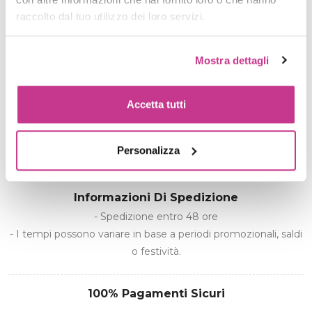
raccolto dal tuo utilizzo dei loro servizi.
Quantità
Mostra dettagli
Accetta tutti
AGGIUNGI AL CARRELLO
Personalizza
Spedizione gratuita per ordini superiori a 39€
Informazioni Di Spedizione
- Spedizione entro 48 ore
- I tempi possono variare in base a periodi promozionali, saldi
o festività.
100% Pagamenti Sicuri