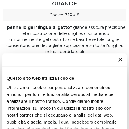
GRANDE
Codice: 31RK-8
Il
pennello gel "lingua di gatto"
grande assicura precisione
nella ricostruzione delle unghie, distribuendo
uniformemente gel costruttori e basi. Le setole lunghe
consentono una dettagliata applicazione su tutta l'unghia,
inclusi i bordi laterali.
CARATTERISTICHE
Confezione
1 pz.
Questo sito web utilizza i cookie
Produzione
Utilizziamo i cookie per personalizzare contenuti ed
Realizzato da Paesi extra UE
annunci, per fornire funzionalità dei social media e per
Utilizzo
analizzare il nostro traffico. Condividiamo inoltre
Prodotto per uso professionale
informazioni sul modo in cui utilizzi il nostro sito con i
nostri partner che si occupano di analisi dei dati web,
pubblicità e social media, i quali potrebbero combinarle
€ 6,50
con altre informazioni che hai fornito loro o che hanno