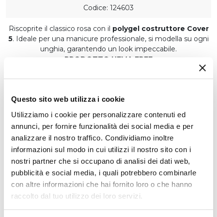
Codice: 124603
Riscoprite il classico rosa con il
polygel costruttore Cover
5
. Ideale per una manicure professionale, si modella su ogni
unghia, garantendo un look impeccabile.
PRODOTTO HEMA FREE
PRODOTTO NICKEL FREE
CARATTERISTICHE
Questo sito web utilizza i cookie
Confezione
30 ml
Utilizziamo i cookie per personalizzare contenuti ed
annunci, per fornire funzionalità dei social media e per
Modalità di Applicazione
DOPO LA PREPARAZIONE DELL'UNGHIA NATURALE
analizzare il nostro traffico. Condividiamo inoltre
informazioni sul modo in cui utilizzi il nostro sito con i
Produzione
nostri partner che si occupano di analisi dei dati web,
Made in Italy
pubblicità e social media, i quali potrebbero combinarle
Tempi di Polimerizzazione
con altre informazioni che hai fornito loro o che hanno
120 sec.
raccolto dal tuo utilizzo dei loro servizi.
Utilizzo
Prodotto per uso professionale