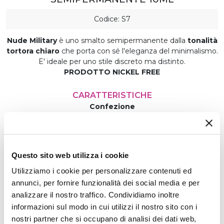
Codice: S7
Nude Military
è uno smalto semipermanente dalla
tonalità
tortora chiaro
che porta con sé l'eleganza del minimalismo.
E' ideale per uno stile discreto ma distinto.
PRODOTTO NICKEL FREE
CARATTERISTICHE
Confezione
10 ml
Modalità di Applicazione
Applicare in modo uniforme
Questo sito web utilizza i cookie
Produzione
Made in Italy
Utilizziamo i cookie per personalizzare contenuti ed
Tempi di Polimerizzazione
annunci, per fornire funzionalità dei social media e per
120 sec. in Lampada UV - 60 sec. in Lampada LED
analizzare il nostro traffico. Condividiamo inoltre
Utilizzo
informazioni sul modo in cui utilizzi il nostro sito con i
Prodotto per uso professionale
nostri partner che si occupano di analisi dei dati web,