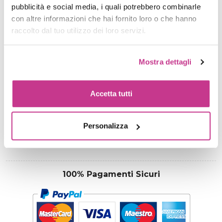
pubblicità e social media, i quali potrebbero combinarle
con altre informazioni che hai fornito loro o che hanno
€ 7,50
raccolto dal tuo utilizzo dei loro servizi.
PRODOTTO NON DISPONIBILE
Mostra dettagli
Spedizione gratuita per ordini superiori a 39€
Accetta tutti
Informazioni Di Spedizione
- Spedizione entro 48 ore
Personalizza
- I tempi possono variare in base a periodi promozionali, saldi
o festività.
100% Pagamenti Sicuri